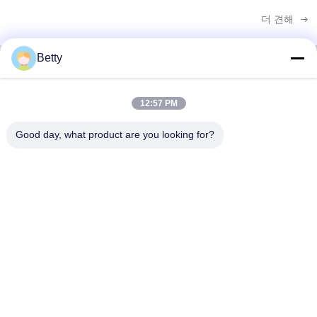
계된 터니틀 시스템은 출입을 제어하는 것 이상으로 구성원들의 경험을 향상시킵
니다.인력 비용을 줄이고 전문적인 브랜드 이미지를 선보이며 경쟁사들과 차별화
더 견해
됩니다. 수동 체크인 의 숨겨진 비용 많은 체육관 운영자는 수동 접수 체크인 작업
부담을 과소평가합니다. 피크 시간 동안 일반적으로 ...
Betty
빠른 연락
12:57 PM
Good day, what product are you looking for?
주소
106 번, 탕스티안 사우스 로드, 탕스아 도시, 동구안, 광동, 중
국
TEL :
86--13827208652
이메일
betty@ankuai.net