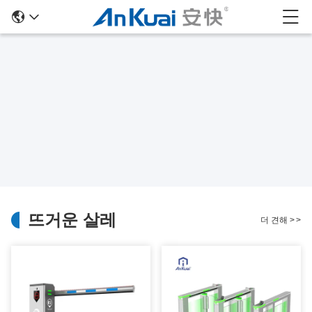
뜨거운 살레
더 견해
>
>