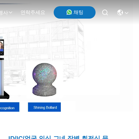
채팅
연락주세요
행사
ID/IC/얼굴 인식 그네 장벽 회전식 문