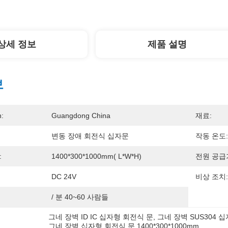
상세 정보
제품 설명
보
n:
Guangdong China
재료:
변동 장애 회전식 십자문
작동 온도:
:
1400*300*1000mm( L*W*H)
전원 공급
DC 24V
비상 조치:
/ 분 40~60 사람들
그네 장벽 ID IC 십자형 회전식 문
, 
그네 장벽 SUS304 
그네 장벽 십자형 회전식 문 1400*300*1000mm