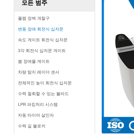
모든 범주
플랩 장벽 개찰구
변동 장애 회전식 십자문
속도 게이트 회전식 십자문
3각 회전식 십자문 게이트
붐 장애물 게이트
차량 탐지 레이더 센서
전체적인 높이 회전식 십자문
수력 철회할 수 있는 볼라드
LPR 파킹처리 시스템
자동 타이어 살인자
수력 길 블로커