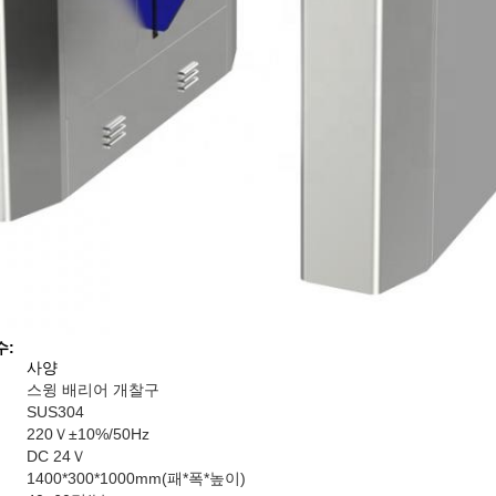
수:
사양
스윙 배리어 개찰구
SUS304
220Ｖ±10%/50Hz
DC 24Ｖ
1400*300*1000mm(패*폭*높이)