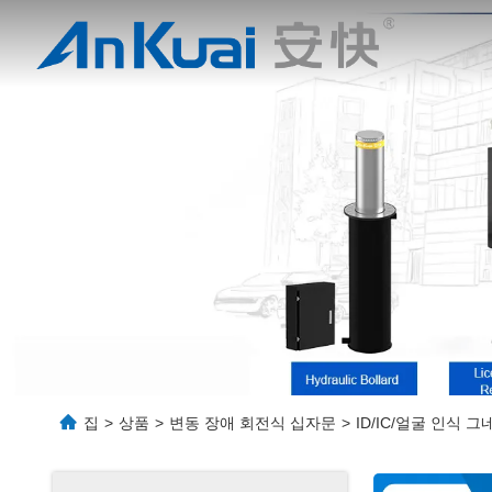
집
>
상품
>
변동 장애 회전식 십자문
>
ID/IC/얼굴 인식 그네