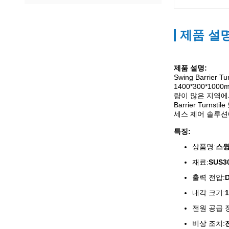
제품 설
제품 설명:
Swing Barr
1400*300*1
량이 많은 지역에서 
Barrier Tur
세스 제어 솔루션
특징:
상품명:
스윙
재료:
SUS3
출력 전압:
내각 크기:
전원 공급 
비상 조치: