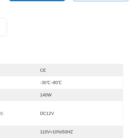
CE
-30℃~80℃
140W
더:
DC12V
110V+10%/50HZ