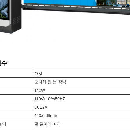
변수:
가치
모터화 된 붐 장벽
140W
110V+10%/50HZ
DC12V
440x868mm
높이
팔 길이에 따라