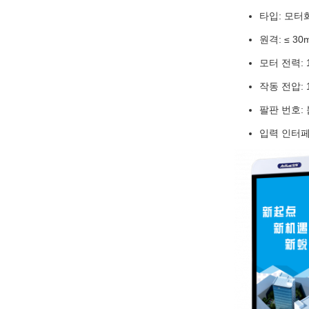
타입: 모터
원격: ≤ 30
모터 전력: 
작동 전압: 1
팔판 번호:
입력 인터페이