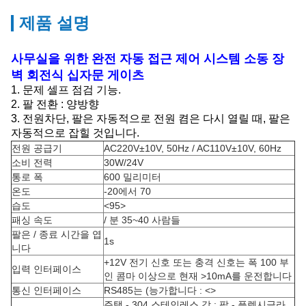
제품 설명
사무실을 위한 완전 자동 접근 제어 시스템 소동 장
벽 회전식 십자문 게이츠
1. 문제 셀프 점검 기능.
2. 팔 전환 : 양방향
3. 전원차단, 팔은 자동적으로 전원 켬은 다시 열릴 때, 팔은
자동적으로 잡힐 것입니다.
전원 공급기
AC220V±10V, 50Hz / AC110V±10V, 60Hz
소비 전력
30W/24V
통로 폭
600 밀리미터
온도
-20에서 70
습도
<95>
패싱 속도
/ 분 35~40 사람들
팔은 / 종료 시간을 엽
1s
니다
+12V 전기 신호 또는 충격 신호는 폭 100 부
입력 인터페이스
인 콤마 이상으로 현재 >10mA를 운전합니다
통신 인터페이스
RS485는 (능가합니다 :
<>
주택 - 304 스테인레스 강 ; 팔 - 플렉시글라