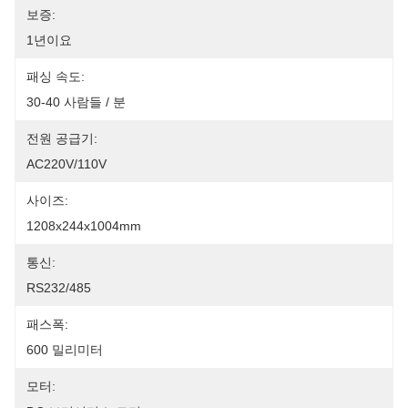
보증:
1년이요
패싱 속도:
30-40 사람들 / 분
전원 공급기:
AC220V/110V
사이즈:
1208x244x1004mm
통신:
RS232/485
패스폭:
600 밀리미터
모터: