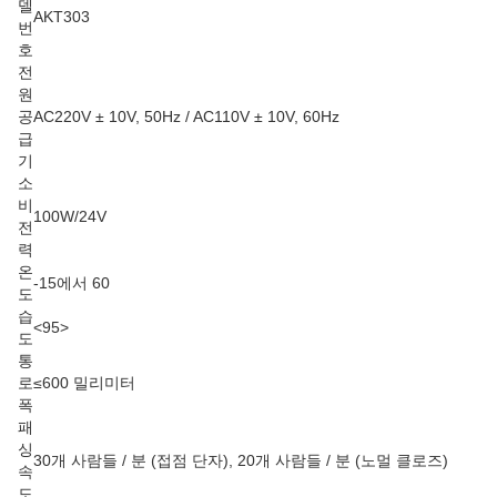
델
AKT303
번
호
전
원
공
AC220V ± 10V, 50Hz / AC110V ± 10V, 60Hz
급
기
소
비
100W/24V
전
력
온
-15에서 60
도
습
<95>
도
통
로
≤600 밀리미터
폭
패
싱
30개 사람들 / 분 (접점 단자), 20개 사람들 / 분 (노멀 클로즈)
속
도