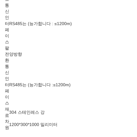
통
신
인
터
RS485는 (능가합니다 : ≤1200m)
페
이
스
팔
전
양방향
환
통
신
인
터
RS485는 (능가합니다 :≤1200m)
페
이
스
재
304 스테인레스 강
료
차
1200*300*1000 밀리미터
원