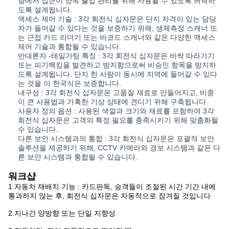
향에서 접근이 양쪽 출입 관리를 위해 사용될 수 있도록 허락하
도록 설계됩니다.
액세스 제어 기술 : 3각 회전식 십자문은 단지 자격이 있는 담당
자가 들어갈 수 있다는 것을 보증하기 위해, 생체측정 스캐너 또
는 근접 카드 리더기 또는 바코드 스캐너와 같은 다양한 액세스
제어 기술과 통합될 수 있습니다.
반대론자 -테일가팅 특징 : 3각 회전식 십자문은 바싹 따라가기
또는 피기백킹을 발견하고 방지함으로써 비승인 항목을 방지하
도록 설계됩니다. 단지 한 사람이 동시에 지역에 들어갈 수 있다
는 것을 이 한국식은 보증합니다.
내구성 : 3각 회전식 십자문은 고품질 재료로 만들어지고, 비중
이 큰 사용법과 가혹한 기상 상태에 견디기 위해 구축됩니다.
사용자 정의 옵션 : 사용된 색깔과 크기와 재료를 포함하여 3각
회전식 십자문은 고객의 특정 필요를 충족시키기 위해 맞춤화될
수 있습니다.
다른 보안 시스템과의 통합 : 3각 회전식 십자문은 포괄적 보안
솔루션을 제공하기 위해, CCTV 카메라와 경보 시스템과 같은 다
른 보안 시스템과 통합될 수 있습니다.
워크샵
1.자동차 재배치 기능 : 카드판독, 승객들이 조절된 시간 기간 내에
통과하지 않는 후, 회전식 십자문은 자동적으로 잠겨질 것입니다
2.지나간 양방향 또는 단일 지향성