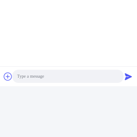
자동 삼각대 개찰구 게이트
양방향 생체 측정 액세스 제어 시스템
빠른 연락
주소
106 번, 탕스티안 사우스 로드, 탕스아 도시, 동구안, 광동, 중
국
TEL :
Photo
86--13827208652
Video Call
이메일
betty@ankuai.net